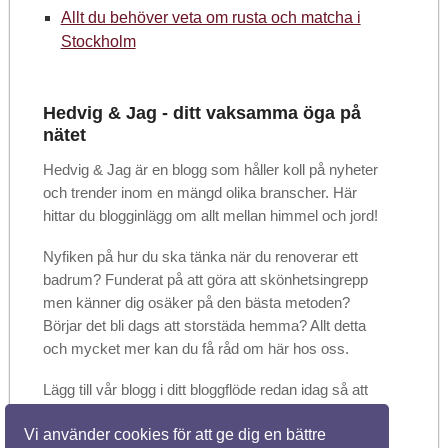
Allt du behöver veta om rusta och matcha i
Stockholm
Hedvig & Jag - ditt vaksamma öga på
nätet
Hedvig & Jag är en blogg som håller koll på nyheter
och trender inom en mängd olika branscher. Här
hittar du blogginlägg om allt mellan himmel och jord!
Nyfiken på hur du ska tänka när du renoverar ett
badrum? Funderat på att göra att skönhetsingrepp
men känner dig osäker på den bästa metoden?
Börjar det bli dags att storstäda hemma? Allt detta
och mycket mer kan du få råd om här hos oss.
Lägg till vår blogg i ditt bloggflöde redan idag så att
du kan vara säker på att inte missa något. Dela
Vi använder cookies för att ge dig en bättre
gärna artiklarna med vänner och bekanta när du