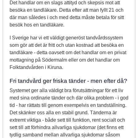
Det handlar om en slags attityd och skepsis mot att
besöka en tandläkare. Detta efter att man fyllt 21 och
där man således i och med detta måste betala för sitt
besök hos en tandläkare.
I Sverige har vi ett väldigt generöst tandvårdssystem
som gör att det är fritt och utan kostnad att besöka en
tandläkare - detta oavsett om det handlar om en privat
mottagning på Södermalm eller om det handlar om
Folktandvården i Kiruna.
Fri tandvård ger friska tänder - men efter då?
Systemet ger alla väldigt bra förutsättningar för ett liv
med sina ordinarie tänder och där olika problem - i god
tid - har rättats till genom exempelvis en tandställning.
Det skänker oss alla en stabil grund. Tänderna är
extremt viktiga - både sett till funktion, rent socialt och
sett till att förhindra allvarliga sjukdomar (det finns ett
tydlig samband mellan allvarliga sjukdomar såsom