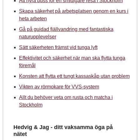
Att hyra buss för en smidigare resa i Stockholm
Skapa säkerhet på arbetsplatsen genom en kurs i
heta arbeten
Gå på guidad fjällvandring med fantastiska
naturupplevelser
Sätt säkerheten främst vid tunga lyft
Effektivitet och säkerhet när man ska flytta tunga
föremål
Konsten att flytta ett tungt kassaskåp utan problem
Vikten av rörmokare för VVS-system
Allt du behöver veta om rusta och matcha i
Stockholm
Hedvig & Jag - ditt vaksamma öga på
nätet