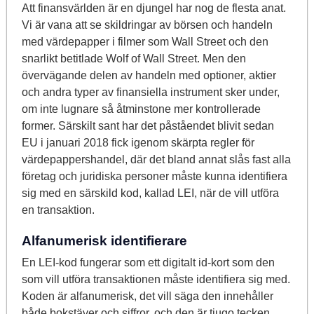
Att finansvärlden är en djungel har nog de flesta anat.
Vi är vana att se skildringar av börsen och handeln
med värdepapper i filmer som Wall Street och den
snarlikt betitlade Wolf of Wall Street. Men den
övervägande delen av handeln med optioner, aktier
och andra typer av finansiella instrument sker under,
om inte lugnare så åtminstone mer kontrollerade
former. Särskilt sant har det påståendet blivit sedan
EU i januari 2018 fick igenom skärpta regler för
värdepappershandel, där det bland annat slås fast alla
företag och juridiska personer måste kunna identifiera
sig med en särskild kod, kallad LEI, när de vill utföra
en transaktion.
Alfanumerisk identifierare
En LEI-kod fungerar som ett digitalt id-kort som den
som vill utföra transaktionen måste identifiera sig med.
Koden är alfanumerisk, det vill säga den innehåller
både bokstäver och siffror, och den är tjugo tecken