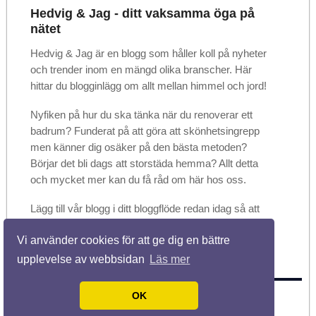
Hedvig & Jag - ditt vaksamma öga på
nätet
Hedvig & Jag är en blogg som håller koll på nyheter
och trender inom en mängd olika branscher. Här
hittar du blogginlägg om allt mellan himmel och jord!
Nyfiken på hur du ska tänka när du renoverar ett
badrum? Funderat på att göra att skönhetsingrepp
men känner dig osäker på den bästa metoden?
Börjar det bli dags att storstäda hemma? Allt detta
och mycket mer kan du få råd om här hos oss.
Lägg till vår blogg i ditt bloggflöde redan idag så att
du kan vara säker på att inte missa något. Dela
Vi använder cookies för att ge dig en bättre
gärna artiklarna med vänner och bekanta när du
hittar något som du tycker är användbart!
upplevelse av webbsidan
Läs mer
OK
© 2026 Hedvigochjag.se. Alla rättigheter förbehållna.