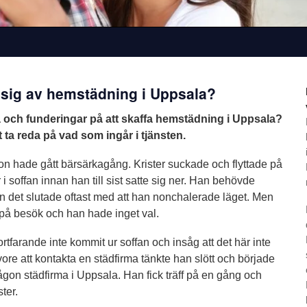
 sig av hemstädning i Uppsala?
 och funderingar på att skaffa hemstädning i Uppsala?
att ta reda på vad som ingår i tjänsten.
 hade gått bärsärkagång. Krister suckade och flyttade på
 soffan innan han till sist satte sig ner. Han behövde
en det slutade oftast med att han nonchalerade läget. Men
 besök och han hade inget val.
rtfarande inte kommit ur soffan och insåg att det här inte
vore att kontakta en städfirma tänkte han slött och började
ågon städfirma i Uppsala. Han fick träff på en gång och
ster.