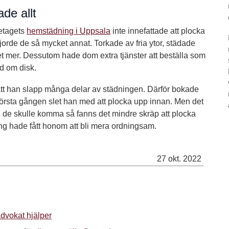
de allt
retagets
hemstädning i Uppsala
inte innefattade att plocka
jorde de så mycket annat. Torkade av fria ytor, städade
t mer. Dessutom hade dom extra tjänster att beställa som
nd om disk.
a att han slapp många delar av städningen. Därför bokade
 första gången slet han med att plocka upp innan. Men det
g de skulle komma så fanns det mindre skräp att plocka
 hade fått honom att bli mera ordningsam.
27 okt. 2022
advokat hjälper