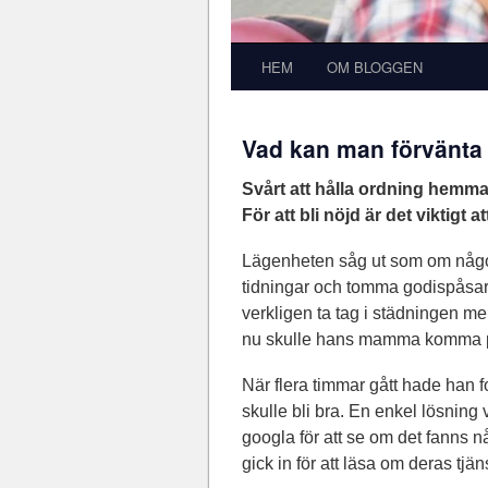
HEM
OM BLOGGEN
Vad kan man förvänta
Svårt att hålla ordning hemma
För att bli nöjd är det viktigt 
Lägenheten såg ut som om någon
tidningar och tomma godispåsar i
verkligen ta tag i städningen m
nu skulle hans mamma komma på
När flera timmar gått hade han fo
skulle bli bra. En enkel lösning 
googla för att se om det fanns n
gick in för att läsa om deras tjän