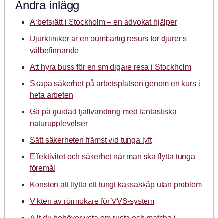
Andra inlägg
Arbetsrätt i Stockholm – en advokat hjälper
Djurkliniker är en oumbärlig resurs för djurens
välbefinnande
Att hyra buss för en smidigare resa i Stockholm
Skapa säkerhet på arbetsplatsen genom en kurs i
heta arbeten
Gå på guidad fjällvandring med fantastiska
naturupplevelser
Sätt säkerheten främst vid tunga lyft
Effektivitet och säkerhet när man ska flytta tunga
föremål
Konsten att flytta ett tungt kassaskåp utan problem
Vikten av rörmokare för VVS-system
Allt du behöver veta om rusta och matcha i