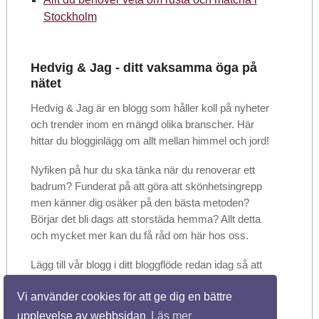
Stockholm
Hedvig & Jag - ditt vaksamma öga på
nätet
Hedvig & Jag är en blogg som håller koll på nyheter
och trender inom en mängd olika branscher. Här
hittar du blogginlägg om allt mellan himmel och jord!
Nyfiken på hur du ska tänka när du renoverar ett
badrum? Funderat på att göra att skönhetsingrepp
men känner dig osäker på den bästa metoden?
Börjar det bli dags att storstäda hemma? Allt detta
och mycket mer kan du få råd om här hos oss.
Lägg till vår blogg i ditt bloggflöde redan idag så att
du kan vara säker på att inte missa något. Dela
Vi använder cookies för att ge dig en bättre
gärna artiklarna med vänner och bekanta när du
hittar något som du tycker är användbart!
upplevelse av webbsidan
Läs mer