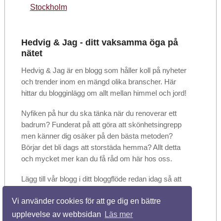
Stockholm
Hedvig & Jag - ditt vaksamma öga på
nätet
Hedvig & Jag är en blogg som håller koll på nyheter
och trender inom en mängd olika branscher. Här
hittar du blogginlägg om allt mellan himmel och jord!
Nyfiken på hur du ska tänka när du renoverar ett
badrum? Funderat på att göra att skönhetsingrepp
men känner dig osäker på den bästa metoden?
Börjar det bli dags att storstäda hemma? Allt detta
och mycket mer kan du få råd om här hos oss.
Lägg till vår blogg i ditt bloggflöde redan idag så att
du kan vara säker på att inte missa något. Dela
Vi använder cookies för att ge dig en bättre
gärna artiklarna med vänner och bekanta när du
hittar något som du tycker är användbart!
upplevelse av webbsidan
Läs mer