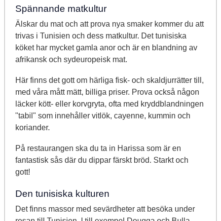
Spännande matkultur
Älskar du mat och att prova nya smaker kommer du att
trivas i Tunisien och dess matkultur. Det tunisiska
köket har mycket gamla anor och är en blandning av
afrikansk och sydeuropeisk mat.
Här finns det gott om härliga fisk- och skaldjurrätter till,
med våra mått mätt, billiga priser. Prova också någon
läcker kött- eller korvgryta, ofta med kryddblandningen
"tabil" som innehåller vitlök, cayenne, kummin och
koriander.
På restaurangen ska du ta in Harissa som är en
fantastisk sås där du dippar färskt bröd. Starkt och
gott!
Den tunisiska kulturen
Det finns massor med sevärdheter att besöka under
resan till Tunisien. I till exempel Dougga och Bulla