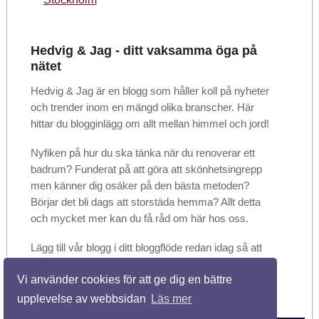
Hedvig & Jag - ditt vaksamma öga på
nätet
Hedvig & Jag är en blogg som håller koll på nyheter
och trender inom en mängd olika branscher. Här
hittar du blogginlägg om allt mellan himmel och jord!
Nyfiken på hur du ska tänka när du renoverar ett
badrum? Funderat på att göra att skönhetsingrepp
men känner dig osäker på den bästa metoden?
Börjar det bli dags att storstäda hemma? Allt detta
och mycket mer kan du få råd om här hos oss.
Lägg till vår blogg i ditt bloggflöde redan idag så att
du kan vara säker på att inte missa något. Dela
Vi använder cookies för att ge dig en bättre
gärna artiklarna med vänner och bekanta när du
hittar något som du tycker är användbart!
upplevelse av webbsidan
Läs mer