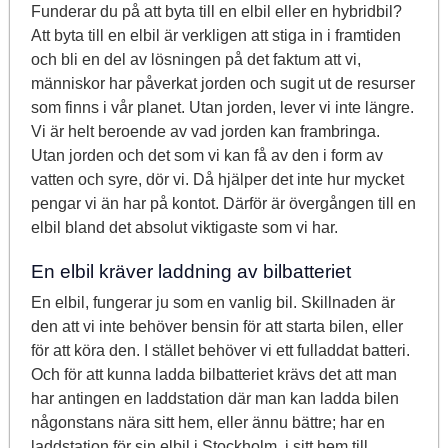
Funderar du på att byta till en elbil eller en hybridbil?
Att byta till en elbil är verkligen att stiga in i framtiden
och bli en del av lösningen på det faktum att vi,
människor har påverkat jorden och sugit ut de resurser
som finns i vår planet. Utan jorden, lever vi inte längre.
Vi är helt beroende av vad jorden kan frambringa.
Utan jorden och det som vi kan få av den i form av
vatten och syre, dör vi. Då hjälper det inte hur mycket
pengar vi än har på kontot. Därför är övergången till en
elbil bland det absolut viktigaste som vi har.
En elbil kräver laddning av bilbatteriet
En elbil, fungerar ju som en vanlig bil. Skillnaden är
den att vi inte behöver bensin för att starta bilen, eller
för att köra den. I stället behöver vi ett fulladdat batteri.
Och för att kunna ladda bilbatteriet krävs det att man
har antingen en laddstation där man kan ladda bilen
någonstans nära sitt hem, eller ännu bättre; har en
laddstation för sin elbil i Stockholm, i sitt hem till