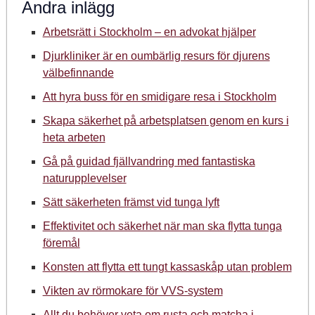
Andra inlägg
Arbetsrätt i Stockholm – en advokat hjälper
Djurkliniker är en oumbärlig resurs för djurens
välbefinnande
Att hyra buss för en smidigare resa i Stockholm
Skapa säkerhet på arbetsplatsen genom en kurs i
heta arbeten
Gå på guidad fjällvandring med fantastiska
naturupplevelser
Sätt säkerheten främst vid tunga lyft
Effektivitet och säkerhet när man ska flytta tunga
föremål
Konsten att flytta ett tungt kassaskåp utan problem
Vikten av rörmokare för VVS-system
Allt du behöver veta om rusta och matcha i