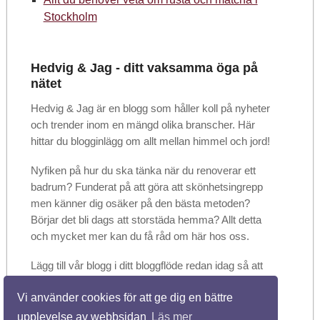
Stockholm
Hedvig & Jag - ditt vaksamma öga på
nätet
Hedvig & Jag är en blogg som håller koll på nyheter
och trender inom en mängd olika branscher. Här
hittar du blogginlägg om allt mellan himmel och jord!
Nyfiken på hur du ska tänka när du renoverar ett
badrum? Funderat på att göra att skönhetsingrepp
men känner dig osäker på den bästa metoden?
Börjar det bli dags att storstäda hemma? Allt detta
och mycket mer kan du få råd om här hos oss.
Lägg till vår blogg i ditt bloggflöde redan idag så att
du kan vara säker på att inte missa något. Dela
Vi använder cookies för att ge dig en bättre
gärna artiklarna med vänner och bekanta när du
hittar något som du tycker är användbart!
upplevelse av webbsidan
Läs mer