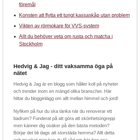
föremål
Konsten att flytta ett tungt kassaskåp utan problem
Vikten av rörmokare för VVS-system
Allt du behöver veta om rusta och matcha i
Stockholm
Hedvig & Jag - ditt vaksamma öga på
nätet
Hedvig & Jag är en blogg som håller koll på nyheter
och trender inom en mängd olika branscher. Här
hittar du blogginlägg om allt mellan himmel och jord!
Nyfiken på hur du ska tänka när du renoverar ett
badrum? Funderat på att göra att skönhetsingrepp
men känner dig osäker på den bästa metoden?
Börjar det bli dags att storstäda hemma? Allt detta
och mycket mer kan du få råd om här hos oss.