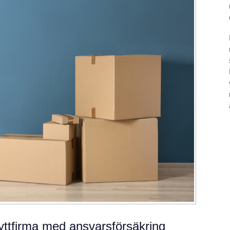
flyttfirma med ansvarsförsäkring