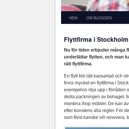
HEM
OM BLOGGEN
Flyttfirma i Stockholm
Nu för tiden erbjuder många f
underlättar flytten, och man kan
rätt flyttfirma.
En flytt blir lätt kaosartad och s
finns mycket en flyttfirma i Sto
exempelvis röja upp i förråden 
sköta packningen av bohaget. M
montera ihop möbler. De kan även
efter konstens alla regler. För de
som först kanske vill renovera, 