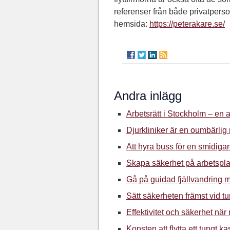
referenser från både privatperso
hemsida:
https://peterakare.se/
Andra inlägg
Arbetsrätt i Stockholm – en 
Djurkliniker är en oumbärlig
Att hyra buss för en smidiga
Skapa säkerhet på arbetspla
Gå på guidad fjällvandring m
Sätt säkerheten främst vid tu
Effektivitet och säkerhet när
Konsten att flytta ett tungt 