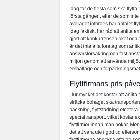
Idag tar de flesta som ska flytta 
första gången, eller de som inte 
avdraget infördes har antalet fly
idag faktiskt har råd att anlita en
gjort att konkurrensen ökat och att 
är det inte alla företag som är l
ansvarsförsäkring och fast anstä
miljön genom att använda miljödr
emballage och förpackningsmater
Flyttfirmans pris påv
Hur mycket det kostar att anlita 
sträcka bohaget ska transporter
packning, flyttstädning etceter
specialtransport, vilket kostar e
flyttfirmor innan man bokar. Men fö
det att vara ute i god tid efter
flyttfirmorna är också ofta de s