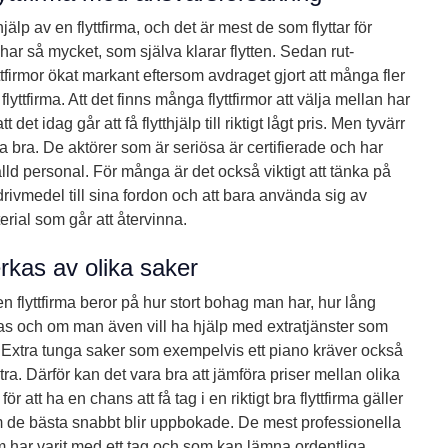
hjälp av en flyttfirma, och det är mest de som flyttar för
har så mycket, som själva klarar flytten. Sedan rut-
ttfirmor ökat markant eftersom avdraget gjort att många fler
 flyttfirma. Att det finns många flyttfirmor att välja mellan har
det idag går att få flytthjälp till riktigt lågt pris. Men tyvärr
ika bra. De aktörer som är seriösa är certifierade och har
lld personal. För många är det också viktigt att tänka på
ivmedel till sina fordon och att bara använda sig av
ial som går att återvinna.
erkas av olika saker
en flyttfirma beror på hur stort bohag man har, hur lång
as och om man även vill ha hjälp med extratjänster som
a. Extra tunga saker som exempelvis ett piano kräver också
xtra. Därför kan det vara bra att jämföra priser mellan olika
r att ha en chans att få tag i en riktigt bra flyttfirma gäller
som de bästa snabbt blir uppbokade. De mest professionella
om har varit med ett tag och som kan lämna ordentliga