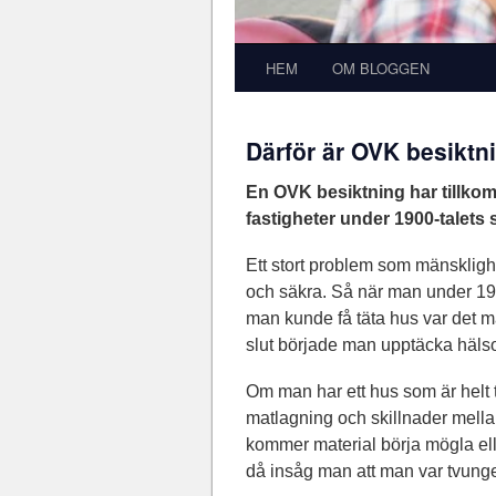
HEM
OM BLOGGEN
Därför är OVK besiktni
En OVK besiktning har tillkomm
fastigheter under 1900-talets
Ett stort problem som mänskligh
och säkra. Så när man under 190
man kunde få täta hus var det må
slut började man upptäcka häls
Om man har ett hus som är helt tä
matlagning och skillnader mellan 
kommer material börja mögla ell
då insåg man att man var tvunge