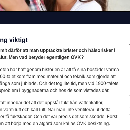
ng viktigt
it därför att man upptäckte brister och hälsorisker i
 slut. Men vad betyder egentligen OVK?
eten har haft genom historien är att få sina bostäder varma
0-talet kom fram med material och teknik som gjorde att
nga som jublade. Och det tog lite tid, men vid 1900-talets
oproblem i byggnaderna och hos de som vistades där.
tt innebär det att det uppstår fukt från vattenkällor,
varm luft och kall luft. När man inte ventilerar ut detta
er få fuktskador. Och det var precis det som skedde. Först
n att börja med en åtgärd som kallas OVK besiktning.